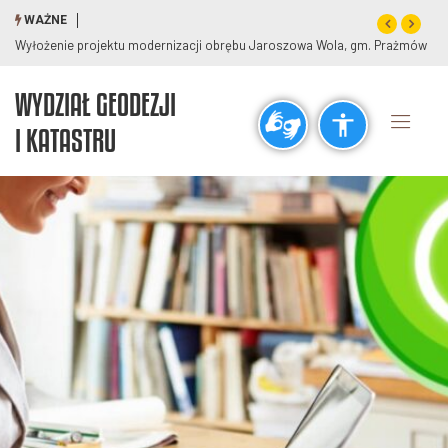
WAŻNE
Wyłożenie projektu modernizacji obrębu Jaroszowa Wola, gm. Prażmów
WYDZIAŁ GEODEZJI
Ogólne
I KATASTRU
visibility_off
title
Wyłącz błyski
Zaznaczanie nagłówków
Rozdzielczość
zoom_out
zoom_in
Pomniejsz
Powiększ
Czcionki
remove_circle_outline
add_circle_outline