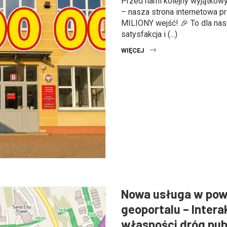
Przed nami kolejny wyjątkow
– nasza strona internetowa p
MILIONY wejść! 🎉 To dla na
satysfakcja i (...)
WIĘCEJ
Nowa usługa w po
geoportalu – Inter
własności dróg pub