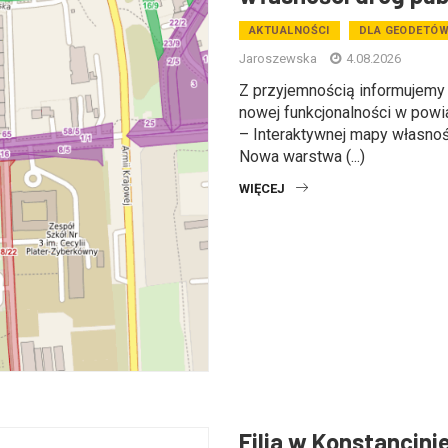
AKTUALNOŚCI
DLA GEODETÓ
Jaroszewska
4.08.2026
Z przyjemnością informujemy
nowej funkcjonalności w pow
– Interaktywnej mapy własnoś
Nowa warstwa (...)
WIĘCEJ
Filia w Konstancini