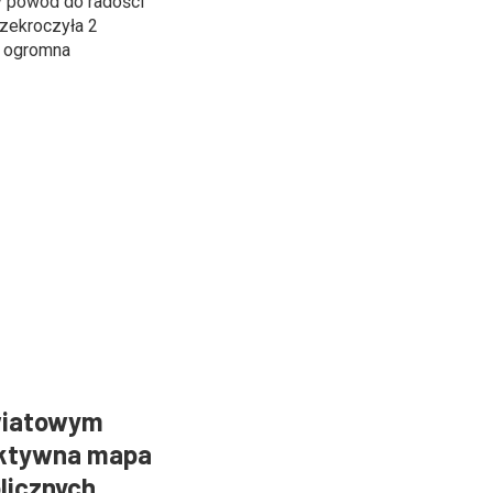
y powód do radości
rzekroczyła 2
s ogromna
wiatowym
aktywna mapa
licznych