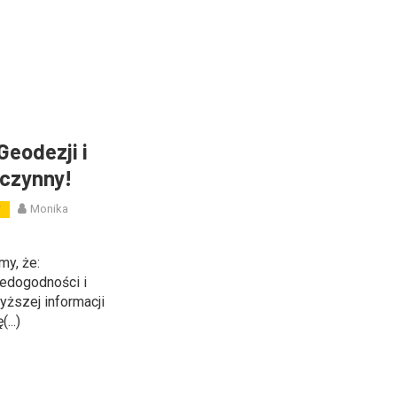
eodezji i
eczynny!
Monika
W
my, że:
edogodności i
ższej informacji
...)