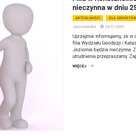
nieczynna w dniu 2
AKTUALNOŚCI
DLA GEODETÓ
Jaroszewska
28.07.2026
Uprzejmie informujemy, że w d
filia Wydziału Geodezji i Kata
Jeziornie będzie nieczynna. 
utrudnienia przepraszamy. Zap
WIĘCEJ