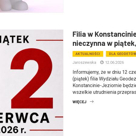
Filia w Konstancini
nieczynna w piątek
AKTUALNOŚCI
DLA GEODETÓ
Jaroszewska
12.06.2026
Informujemy, że w dniu 12 cze
(piątek) filia Wydziału Geodezj
Konstancinie-Jeziornie będzi
wszelkie utrudnienia przeprasz
WIĘCEJ