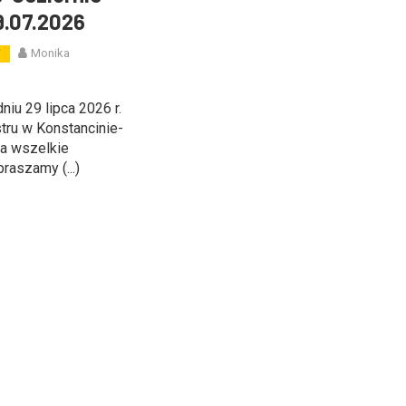
9.07.2026
Monika
W
niu 29 lipca 2026 r.
stru w Konstancinie-
Za wszelkie
raszamy (...)