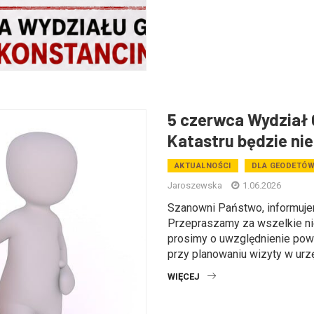
5 czerwca Wydział G
Katastru będzie ni
AKTUALNOŚCI
DLA GEODETÓ
Jaroszewska
1.06.2026
Szanowni Państwo, informuje
Przepraszamy za wszelkie ni
prosimy o uwzględnienie powy
przy planowaniu wizyty w urzę(
WIĘCEJ