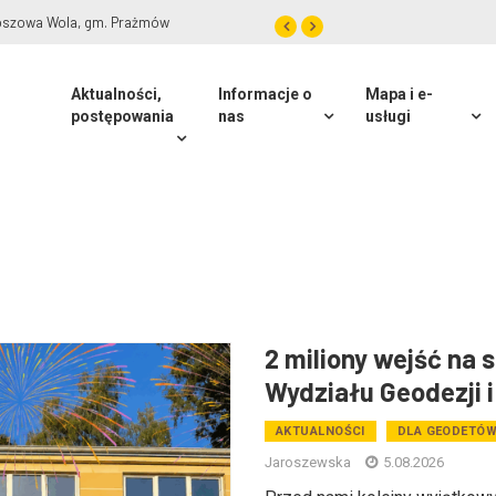
olszyn, gm. Lesznowola
Aktualności,
Informacje o
Mapa i e-
postępowania
nas
usługi
2 miliony wejść na 
Wydziału Geodezji i
AKTUALNOŚCI
DLA GEODETÓ
Jaroszewska
5.08.2026