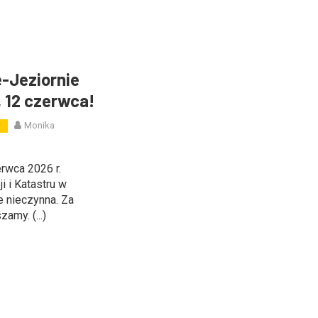
e-Jeziornie
, 12 czerwca!
Monika
W
rwca 2026 r.
i i Katastru w
e nieczynna. Za
amy. (...)