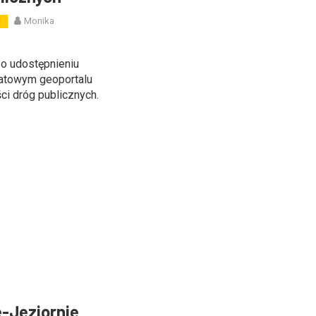
Monika
W
 o udostępnieniu
iatowym geoportalu
ci dróg publicznych.
e-Jeziornie