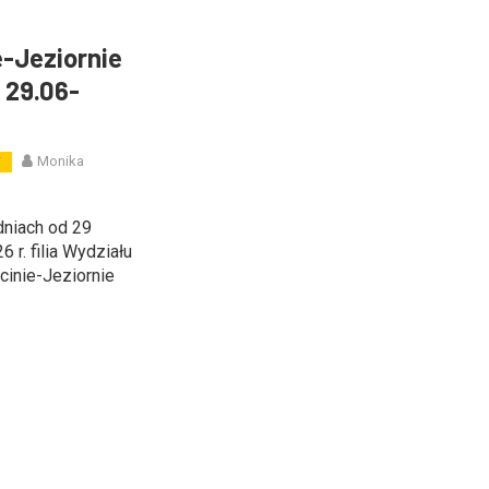
e-Jeziornie
 29.06-
Monika
W
dniach od 29
 r. filia Wydziału
cinie-Jeziornie