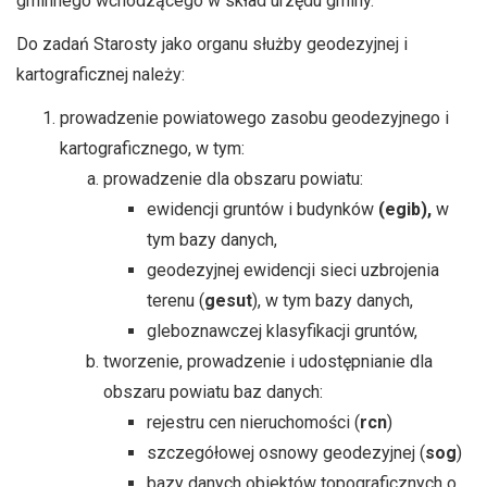
gminnego wchodzącego w skład urzędu gminy.
Do zadań Starosty jako organu służby geodezyjnej i
kartograficznej należy:
prowadzenie powiatowego zasobu geodezyjnego i
kartograficznego, w tym:
prowadzenie dla obszaru powiatu:
ewidencji gruntów i budynków
(egib),
w
tym bazy danych,
geodezyjnej ewidencji sieci uzbrojenia
terenu (
gesut
), w tym bazy danych,
gleboznawczej klasyfikacji gruntów,
tworzenie, prowadzenie i udostępnianie dla
obszaru powiatu baz danych:
rejestru cen nieruchomości (
rcn
)
szczegółowej osnowy geodezyjnej (
sog
)
bazy danych obiektów topograficznych o