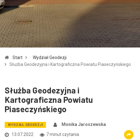
Zmniejsz czcionkę
Zwiększ czcionkę
spellcheck
Bardziej czytelny tekst
Kontrast kolorów
Start
Wydział Geodezji
brightness_high
brightness_low
Służba Geodezyjna i Kartograficzna Powiatu Piaseczyńskiego
Jasny kontrast
Ciemny kontrast
Służba Geodezyjna i
Odnośniki
Kartograficzna Powiatu
format_underlined
font_download
Piaseczyńskiego
Podkreślanie odnośników
Zaznacz odnośniki
Monika Jaroszewska
WYDZIAŁ GEODEZJI
cached
accessibility
13.07.2022
7 minut czytania
Zresetuj wszystkie opcje
Deklaracja dostępności