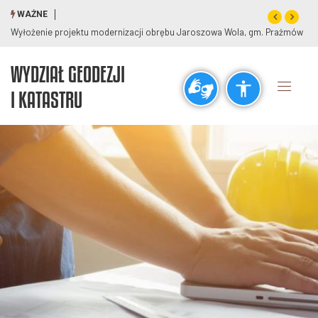
WAŻNE
e projektu modernizacji obrębu Jaroszowa Wola, gm. Prażmów
Wyłożenie pro
WYDZIAŁ GEODEZJI
Ogólne
I KATASTRU
visibility_off
title
Wyłącz błyski
Zaznaczanie nagłówków
Rozdzielczość
zoom_out
zoom_in
Pomniejsz
Powiększ
Czcionki
remove_circle_outline
add_circle_outline