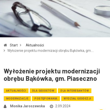
Zmniejsz czcionkę
Zwiększ czcionkę
spellcheck
Bardziej czytelny tekst
Kontrast kolorów
Start
Aktualności
brightness_high
brightness_low
Wyłożenie projektu modernizacji obrębu Bąkówka, gm.…
Jasny kontrast
Ciemny kontrast
Wyłożenie projektu modernizacji
Odnośniki
obrębu Bąkówka, gm. Piaseczno
format_underlined
font_download
Podkreślanie odnośników
Zaznacz odnośniki
AKTUALNOŚCI
DLA GEODETÓW
DLA INTERESANTÓW
MODERNIZACJE
POSTĘPOWANIA
WYDZIAŁ GEODEZJI
cached
accessibility
Monika Jaroszewska
2.09.2024
Zresetuj wszystkie opcje
Deklaracja dostępności