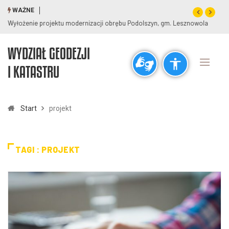
WAŻNE
Wyłożenie projektu modernizacji obrębu Podolszyn, gm. Lesznowola
WYDZIAŁ GEODEZJI
Ogólne
I KATASTRU
visibility_off
title
Wyłącz błyski
Zaznaczanie nagłówków
Start
projekt
Rozdzielczość
zoom_out
zoom_in
TAGI : PROJEKT
Pomniejsz
Powiększ
Czcionki
remove_circle_outline
add_circle_outline