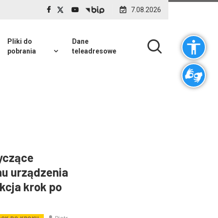
7.08.2026
Pliki do
Dane
pobrania
teleadresowe
yczące
nu urządzenia
ukcja krok po