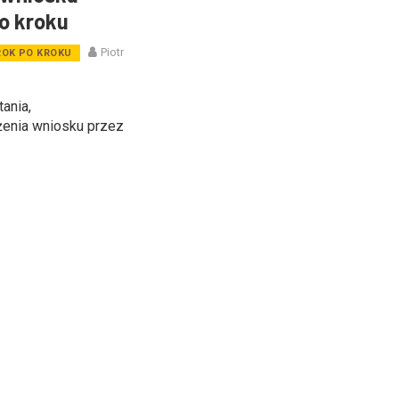
o kroku
Piotr
ROK PO KROKU
ania,
żenia wniosku przez