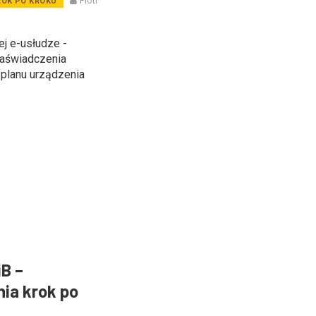
Piotr
ROK PO KROKU
j e-usłudze -
zaświadczenia
planu urządzenia
B –
nia krok po