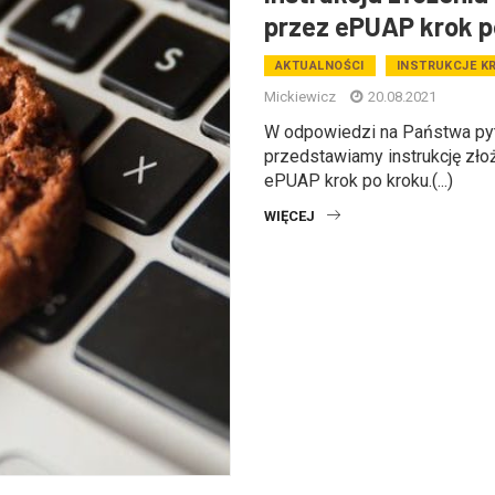
przez ePUAP krok p
AKTUALNOŚCI
INSTRUKCJE K
Mickiewicz
20.08.2021
W odpowiedzi na Państwa pyt
przedstawiamy instrukcję zło
ePUAP krok po kroku.(...)
WIĘCEJ