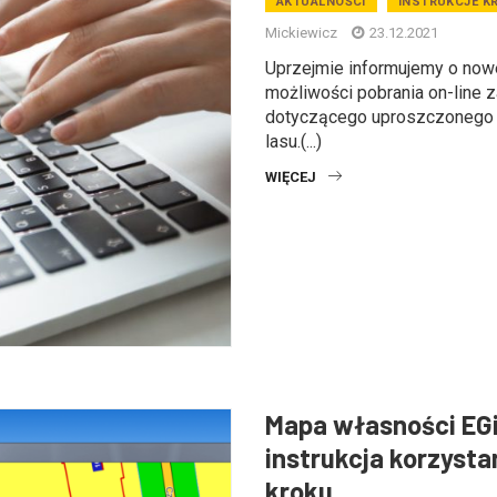
AKTUALNOŚCI
INSTRUKCJE K
Mickiewicz
23.12.2021
Uprzejmie informujemy o nowe
możliwości pobrania on-line 
dotyczącego uproszczonego 
lasu.(...)
WIĘCEJ
Mapa własności EGi
instrukcja korzysta
kroku