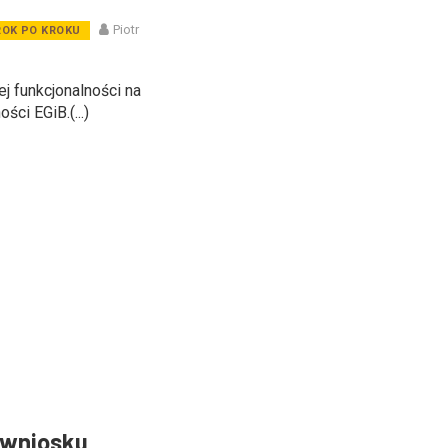
Piotr
ROK PO KROKU
j funkcjonalności na
ci EGiB.(...)
 wniosku