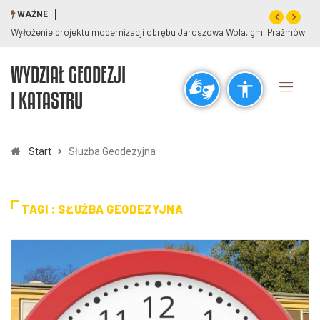
WAŻNE
Wyłożenie projektu modernizacji obrębu Jaroszowa Wola, gm. Prażmów
Wył
WYDZIAŁ GEODEZJI
Ogólne
I KATASTRU
visibility_off
title
Wyłącz błyski
Zaznaczanie nagłówków
Start
Służba Geodezyjna
Rozdzielczość
zoom_out
zoom_in
TAGI : SŁUŻBA GEODEZYJNA
Pomniejsz
Powiększ
Czcionki
remove_circle_outline
add_circle_outline