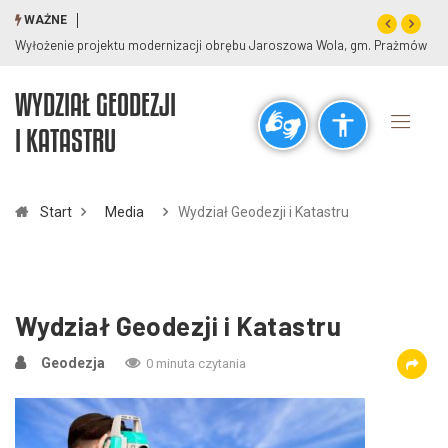
WAŻNE
Wyłożenie projektu modernizacji obrębu Jaroszowa Wola, gm. Prażmów
WYDZIAŁ GEODEZJI
Ogólne
I KATASTRU
visibility_off
title
Wyłącz błyski
Zaznaczanie nagłówków
Start
Media
Wydział Geodezji i Katastru
Rozdzielczość
zoom_out
zoom_in
Pomniejsz
Powiększ
Wydział Geodezji i Katastru
Geodezja
0 minuta czytania
Czcionki
remove_circle_outline
add_circle_outline