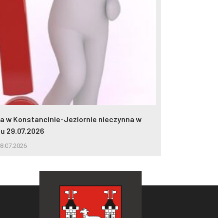
lia w Konstancinie-Jeziornie nieczynna w
2 miliony wej
iu 29.07.2026
5.08.2026
8.07.2026