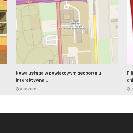
..
Nowa usługa w powiatowym geoportalu –
Fi
Interaktywna...
dn
4.08.2026
2