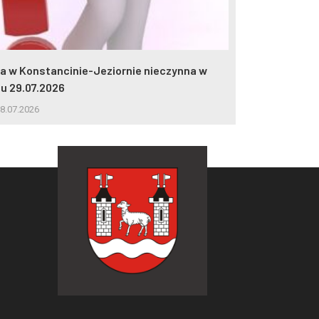
lia w Konstancinie-Jeziornie nieczynna w
2 miliony wej
iu 29.07.2026
5.08.2026
8.07.2026