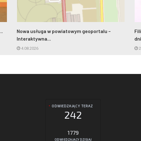
..
Nowa usługa w powiatowym geoportalu –
Fi
Interaktywna...
dn
4.08.2026
2
ODWIEDZAJĄCY TERAZ
242
1779
ODWIEDZAJĄCY DZISIAJ