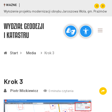
WAŻNE
Wyłożenie projektu modernizacji obrębu Jaroszowa Wola, gm. Prażmów
WYDZIAŁ GEODEZJI
Ogólne
I KATASTRU
visibility_off
title
Wyłącz błyski
Zaznaczanie nagłówków
Start
Media
Krok 3
Rozdzielczość
zoom_out
zoom_in
Pomniejsz
Powiększ
Krok 3
Piotr Mickiewicz
0 minuta czytania
Czcionki
remove_circle_outline
add_circle_outline