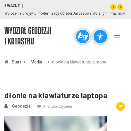
WAŻNE
Wyłożenie projektu modernizacji obrębu Jaroszowa Wola, gm. Prażmów
WYDZIAŁ GEODEZJI
Ogólne
I KATASTRU
visibility_off
title
Wyłącz błyski
Zaznaczanie nagłówków
Start
Media
dłonie na klawiaturze laptopa
Rozdzielczość
zoom_out
zoom_in
Pomniejsz
Powiększ
dłonie na klawiaturze laptopa
Geodezja
0 minuta czytania
Czcionki
remove_circle_outline
add_circle_outline