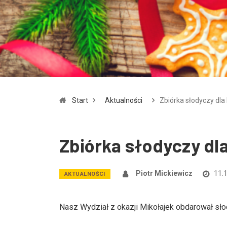
Start
Aktualności
Zbiórka słodyczy dl
Zbiórka słodyczy d
Piotr Mickiewicz
11.
AKTUALNOŚCI
Nasz Wydział z okazji Mikołajek obdarował sł