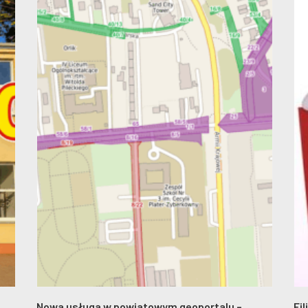
..
Nowa usługa w powiatowym geoportalu –
Fi