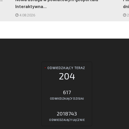
Interaktywna...
dn
4.08.2026
2
ODWIEDZAJĄCY TERAZ
204
617
ODWIEDZAJĄCY DZISIAJ
2018743
ODWIEDZAJĄCY ŁĄCZNIE