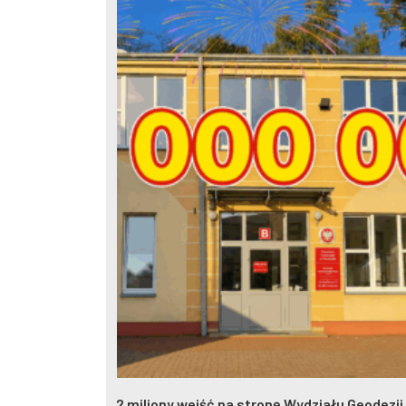
eczynna w
2 miliony wejść na stronę Wydziału Geodezji.