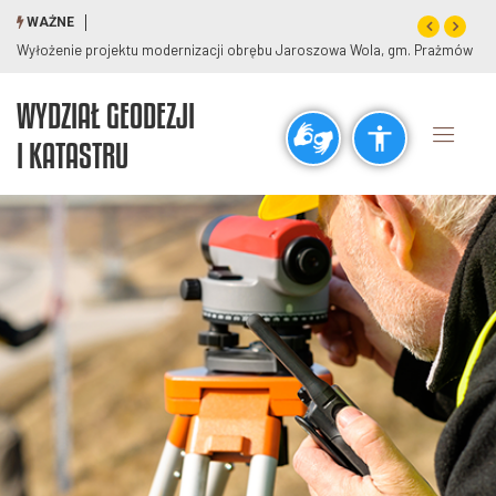
WAŻNE
Wyłożenie projektu modernizacji obrębu Jaroszowa Wola, gm. Prażmów
WYDZIAŁ GEODEZJI
Ogólne
I KATASTRU
visibility_off
title
Wyłącz błyski
Zaznaczanie nagłówków
Rozdzielczość
zoom_out
zoom_in
Pomniejsz
Powiększ
Czcionki
remove_circle_outline
add_circle_outline