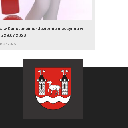
lia w Konstancinie-Jeziornie nieczynna w
2 miliony wej
iu 29.07.2026
5.08.2026
8.07.2026