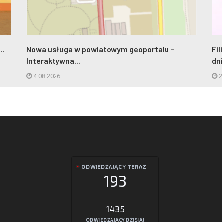
..
Nowa usługa w powiatowym geoportalu –
Fi
Interaktywna...
dn
4.08.2026
2
ODWIEDZAJĄCY TERAZ
193
1435
ODWIEDZAJĄCY DZISIAJ