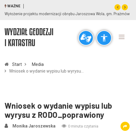
WAŻNE
Wyłożenie projektu modernizacji obrębu Jaroszowa Wola, gm. Prażmów
WYDZIAŁ GEODEZJI
Ogólne
I KATASTRU
visibility_off
title
Wyłącz błyski
Zaznaczanie nagłówków
Start
Media
Wniosek o wydanie wypisu lub wyrysu…
Rozdzielczość
zoom_out
zoom_in
Pomniejsz
Powiększ
Wniosek o wydanie wypisu lub
wyrysu z RODO_poprawiony
Czcionki
Monika Jaroszewska
0 minuta czytania
remove_circle_outline
add_circle_outline