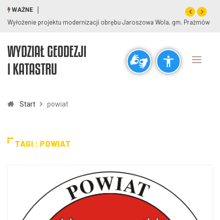
WAŻNE
Wyłożenie projektu modernizacji obrębu Jaroszowa Wola, gm. Prażmów
Wy
WYDZIAŁ GEODEZJI
Ogólne
I KATASTRU
visibility_off
title
Wyłącz błyski
Zaznaczanie nagłówków
Start
powiat
Rozdzielczość
zoom_out
zoom_in
TAGI : POWIAT
Pomniejsz
Powiększ
Czcionki
remove_circle_outline
add_circle_outline