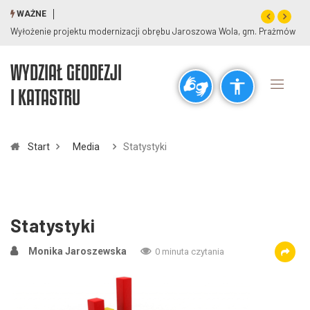
WAŻNE
Wyłożenie projektu modernizacji obrębu Jaroszowa Wola, gm. Prażmów
WYDZIAŁ GEODEZJI
Ogólne
I KATASTRU
visibility_off
title
Wyłącz błyski
Zaznaczanie nagłówków
Start
Media
Statystyki
Rozdzielczość
zoom_out
zoom_in
Pomniejsz
Powiększ
Statystyki
Monika Jaroszewska
0 minuta czytania
Czcionki
remove_circle_outline
add_circle_outline