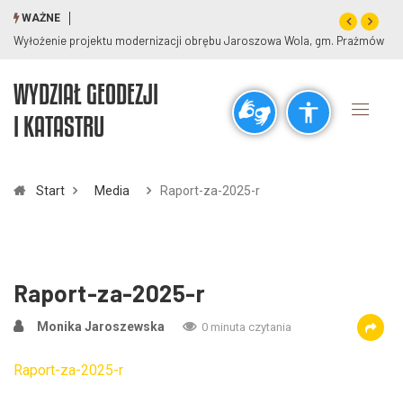
WAŻNE
Wyłożenie projektu modernizacji obrębu Jaroszowa Wola, gm. Prażmów
WYDZIAŁ GEODEZJI
Ogólne
I KATASTRU
visibility_off
title
Wyłącz błyski
Zaznaczanie nagłówków
Start
Media
Raport-za-2025-r
Rozdzielczość
zoom_out
zoom_in
Pomniejsz
Powiększ
Raport-za-2025-r
Monika Jaroszewska
0 minuta czytania
Czcionki
Raport-za-2025-r
remove_circle_outline
add_circle_outline