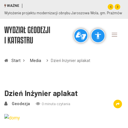
WAŻNE
Wyłożenie projektu modernizacji obrębu Jaroszowa Wola, gm. Prażmów
WYDZIAŁ GEODEZJI
Ogólne
I KATASTRU
visibility_off
title
Wyłącz błyski
Zaznaczanie nagłówków
Start
Media
Dzień Inżynier aplakat
Rozdzielczość
zoom_out
zoom_in
Pomniejsz
Powiększ
Dzień Inżynier aplakat
Geodezja
0 minuta czytania
Czcionki
remove_circle_outline
add_circle_outline