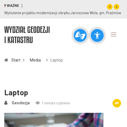
WAŻNE
Wyłożenie projektu modernizacji obrębu Jaroszowa Wola, gm. Prażmów
WYDZIAŁ GEODEZJI
Ogólne
I KATASTRU
visibility_off
title
Wyłącz błyski
Zaznaczanie nagłówków
Start
Media
Laptop
Rozdzielczość
zoom_out
zoom_in
Pomniejsz
Powiększ
Laptop
Geodezja
1 minuta czytania
Czcionki
remove_circle_outline
add_circle_outline