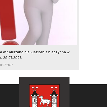
lia w Konstancinie-Jeziornie nieczynna w
2 miliony wej
iu 29.07.2026
5.08.2026
8.07.2026