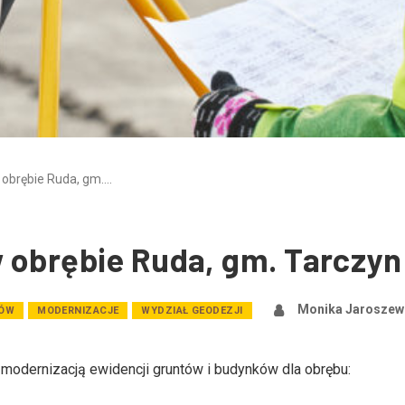
 obrębie Ruda, gm.…
 obrębie Ruda, gm. Tarczyn
Monika Jaroszew
TÓW
MODERNIZACJE
WYDZIAŁ GEODEZJI
odernizacją ewidencji gruntów i budynków dla obrębu: