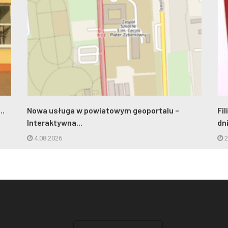
..
Nowa usługa w powiatowym geoportalu –
Fi
Interaktywna...
dn
4.08.2026
2