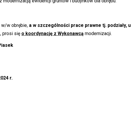
 modernizacją ewidencji gruntów i budynków dla obrębu:
 w/w obrębie,
a
w szczególności prace prawne tj. podziały, 
e
, prosi się
o koordynację z Wykonawcą
modernizacji.
Piasek
024 r.