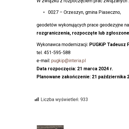
W związku z rozpoczęciem prac związanych z
0027 – Orzeszyn, gmina Piaseczno,
geodetów wykonujących prace geodezyjne na
rozgraniczenia, rozpoczęte lub zgłoszon
Wykonawca modernizacji:
PUGKiP Tadeusz 
tel. 451-595-588
e-mail:
pugkip@interia.pl
Data rozpoczęcia: 21 marca 2024 r.
Planowane zakończenie: 21 października 2
Liczba wyświetleń:
933