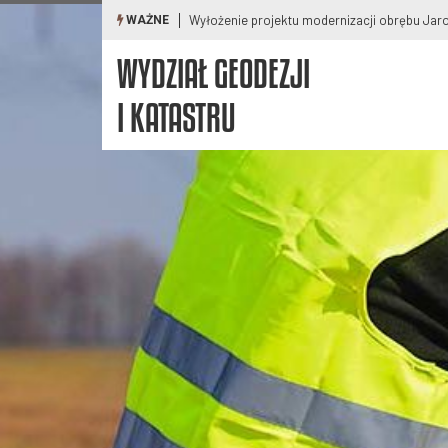
rnizacji obrębu Jaroszowa Wola, gm. Prażmów
Wyłożenie projektu 
WAŻNE
WYDZIAŁ GEODEZJI
I KATASTRU