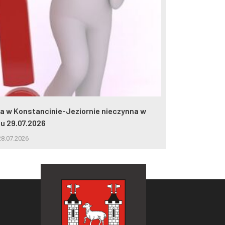
lia w Konstancinie-Jeziornie nieczynna w
2 miliony wej
iu 29.07.2026
5.08.2026
8.07.2026