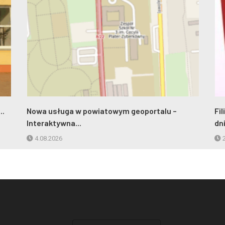
..
Nowa usługa w powiatowym geoportalu –
Fi
Interaktywna...
dn
4.08.2026
2