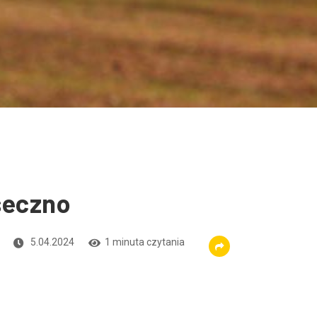
seczno
5.04.2024
1 minuta czytania