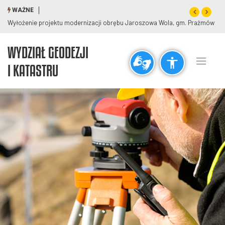
WAŻNE
Wyłożenie projektu modernizacji obrębu Jaroszowa Wola, gm. Prażmów
WYDZIAŁ GEODEZJI
Ogólne
I KATASTRU
visibility_off
title
Wyłącz błyski
Zaznaczanie nagłówków
Rozdzielczość
zoom_out
zoom_in
Pomniejsz
Powiększ
Czcionki
remove_circle_outline
add_circle_outline