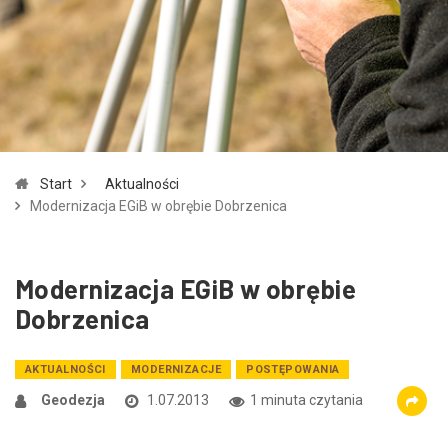
Zmniejsz czcionkę
Zwiększ czcionkę
spellcheck
Bardziej czytelny tekst
Kontrast kolorów
Start
Aktualności
brightness_high
brightness_low
Modernizacja EGiB w obrębie Dobrzenica
Jasny kontrast
Ciemny kontrast
Modernizacja EGiB w obrębie
Odnośniki
Dobrzenica
format_underlined
font_download
Podkreślanie odnośników
Zaznacz odnośniki
AKTUALNOŚCI
MODERNIZACJE
POSTĘPOWANIA
Geodezja
1.07.2013
1 minuta czytania
cached
accessibility
Zresetuj wszystkie opcje
Deklaracja dostępności