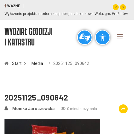
WAŻNE
Wyłożenie projektu modernizacji obrębu Jaroszowa Wola, gm. Prażmów
WYDZIAŁ GEODEZJI
Ogólne
I KATASTRU
visibility_off
title
Wyłącz błyski
Zaznaczanie nagłówków
Start
Media
20251125_090642
Rozdzielczość
zoom_out
zoom_in
Pomniejsz
Powiększ
20251125_090642
Monika Jaroszewska
0 minuta czytania
Czcionki
remove_circle_outline
add_circle_outline