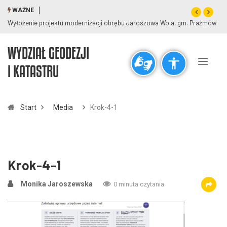
WAŻNE
Wyłożenie projektu modernizacji obrębu Jaroszowa Wola, gm. Prażmów
WYDZIAŁ GEODEZJI
Ogólne
I KATASTRU
visibility_off
title
Wyłącz błyski
Zaznaczanie nagłówków
Start
Media
Krok-4-1
Rozdzielczość
zoom_out
zoom_in
Pomniejsz
Powiększ
Krok-4-1
Monika Jaroszewska
0 minuta czytania
Czcionki
remove_circle_outline
add_circle_outline