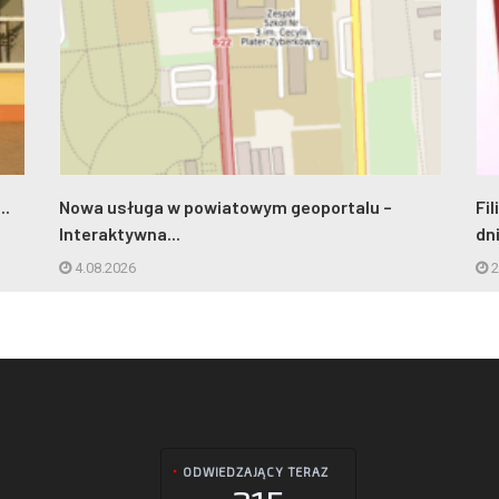
..
Nowa usługa w powiatowym geoportalu –
Fi
Interaktywna...
dn
4.08.2026
2
ODWIEDZAJĄCY TERAZ