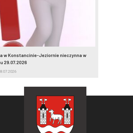
lia w Konstancinie-Jeziornie nieczynna w
2 miliony wej
iu 29.07.2026
5.08.2026
8.07.2026