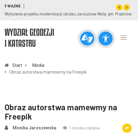
WAŻNE
Wyłożenie projektu modernizacji obrębu Jaroszowa Wola, gm. Prażmów
WYDZIAŁ GEODEZJI
Ogólne
I KATASTRU
visibility_off
title
Wyłącz błyski
Zaznaczanie nagłówków
Start
Media
Obraz autorstwa mamewmy na Freepik
Rozdzielczość
zoom_out
zoom_in
Pomniejsz
Powiększ
Obraz autorstwa mamewmy
na
Freepik
Czcionki
Monika Jaroszewska
1 minuta czytania
remove_circle_outline
add_circle_outline