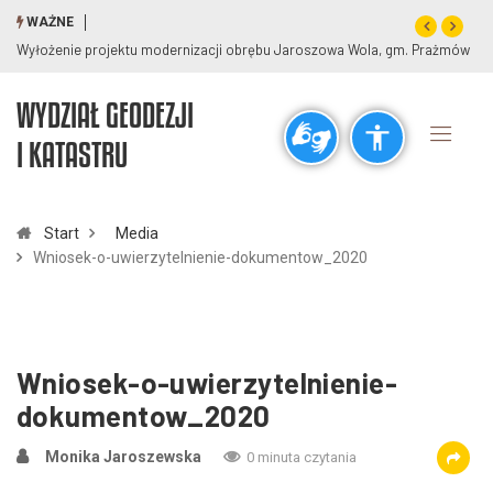
WAŻNE
Wyłożenie projektu modernizacji obrębu Jaroszowa Wola, gm. Prażmów
WYDZIAŁ GEODEZJI
Ogólne
I KATASTRU
visibility_off
title
Wyłącz błyski
Zaznaczanie nagłówków
Start
Media
Wniosek-o-uwierzytelnienie-dokumentow_2020
Rozdzielczość
zoom_out
zoom_in
Pomniejsz
Powiększ
Wniosek-o-uwierzytelnienie-
dokumentow_2020
Czcionki
Monika Jaroszewska
0 minuta czytania
remove_circle_outline
add_circle_outline