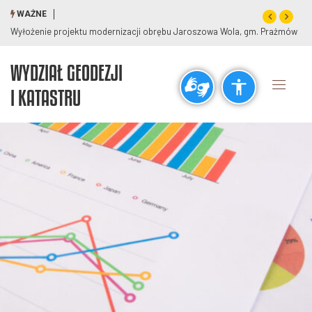
WAŻNE
Wyłożenie projektu modernizacji obrębu Jaroszowa Wola, gm. Prażmów
WYDZIAŁ GEODEZJI
Ogólne
I KATASTRU
visibility_off
title
Wyłącz błyski
Zaznaczanie nagłówków
Rozdzielczość
zoom_out
zoom_in
Pomniejsz
Powiększ
Czcionki
remove_circle_outline
add_circle_outline