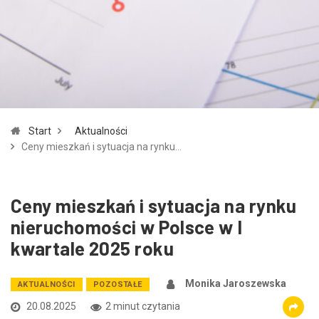
Zmniejsz czcionkę
Zwiększ czcionkę
spellcheck
Bardziej czytelny tekst
Kontrast kolorów
Start
Aktualności
brightness_high
brightness_low
Ceny mieszkań i sytuacja na rynku…
Jasny kontrast
Ciemny kontrast
Ceny mieszkań i sytuacja na rynku
Odnośniki
nieruchomości w Polsce w I
format_underlined
font_download
kwartale 2025 roku
Podkreślanie odnośników
Zaznacz odnośniki
Monika Jaroszewska
AKTUALNOŚCI
POZOSTAŁE
cached
accessibility
20.08.2025
2 minut czytania
Zresetuj wszystkie opcje
Deklaracja dostępności