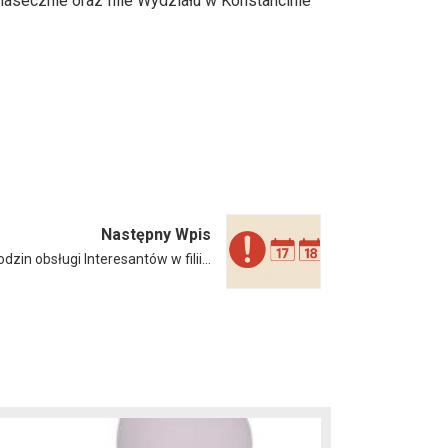
iasecznie oraz filie Wydziału w Konstancinie
Następny Wpis
dzin obsługi Interesantów w filii…