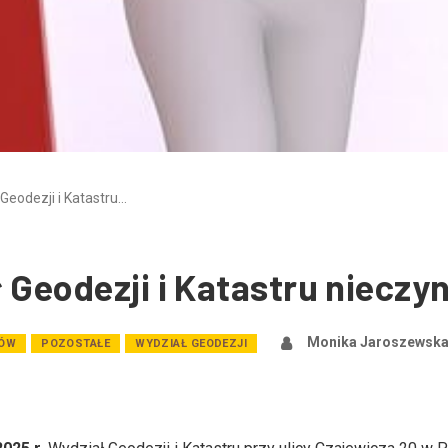
 Geodezji i Katastru…
 Geodezji i Katastru nieczy
Monika Jaroszewsk
TÓW
POZOSTAŁE
WYDZIAŁ GEODEZJI