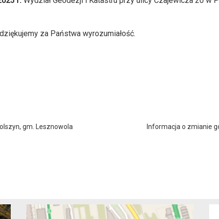
025 r.
Wydział Geodezji i Katastru przy ulicy Czajewicza 20 w P
 dziękujemy za Państwa wyrozumiałość.
olszyn, gm. Lesznowola
Informacja o zmianie go