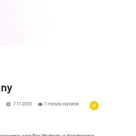
nny
a
7.11.2025
1 minuta czytania