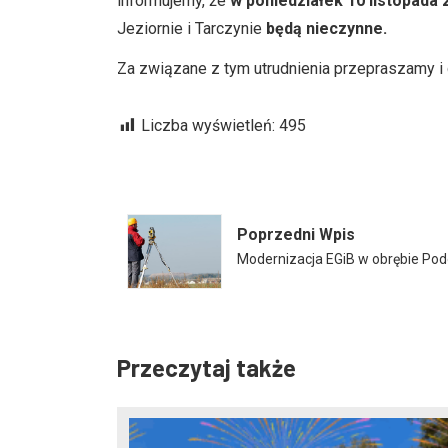
informujemy, że
w poniedziałek 10 listopada 2
Jeziornie i Tarczynie
będą nieczynne.
Za związane z tym utrudnienia przepraszamy i
Liczba wyświetleń:
495
Poprzedni Wpis
Modernizacja EGiB w obrębie Pod
Przeczytaj także