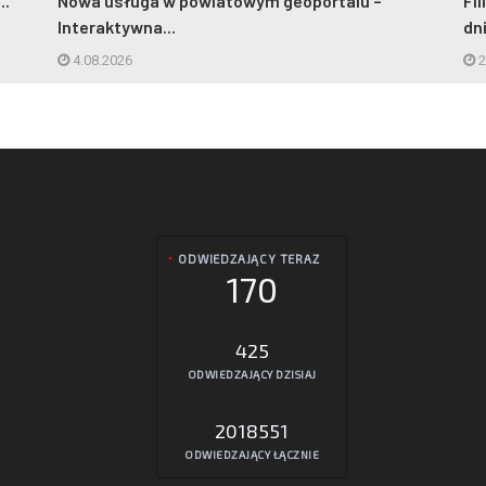
..
Nowa usługa w powiatowym geoportalu –
Fi
Interaktywna...
dn
4.08.2026
2
ODWIEDZAJĄCY TERAZ
170
425
ODWIEDZAJĄCY DZISIAJ
2018551
ODWIEDZAJĄCY ŁĄCZNIE