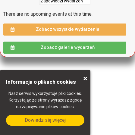
spellcheck
Bardziej czytelny tekst
There are no upcoming events at this time.
Kontrast kolorów
Zobacz wszystkie wydarzenia
brightness_high
brightness_low
Jasny kontrast
Ciemny kontrast
Zobacz galerie wydarzeń
Odnośniki
format_underlined
font_download
Informacja o plikach cookies
Podkreślanie odnośników
Zaznacz odnośniki
Nasz serwis wykorzystuje pliki cookies.
Korzystając ze strony wyrażasz zgodę
cached
accessibility
na zapisywanie plików cookies.
Zresetuj wszystkie opcje
Deklaracja dostępności
Dowiedz się więcej